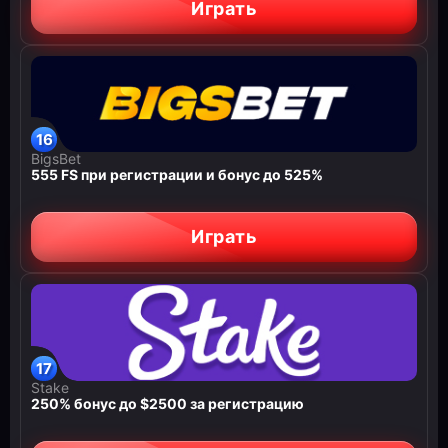
Играть
BigsBet
555 FS при регистрации и бонус до 525%
Играть
Stake
250% бонус до $2500 за регистрацию