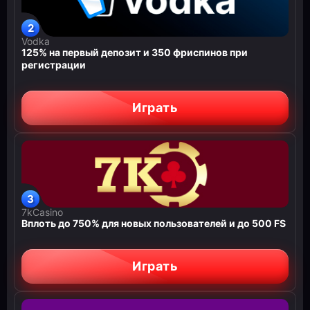
Vodka
125% на первый депозит и 350 фриспинов при
регистрации
Играть
7kCasino
Вплоть до 750% для новых пользователей и до 500 FS
Играть