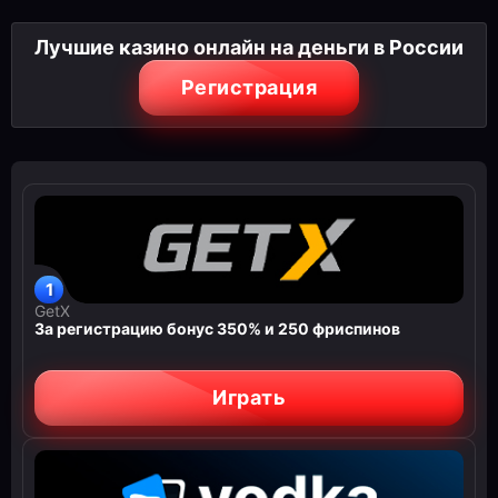
Лучшие казино онлайн на деньги в России
Регистрация
GetX
За регистрацию бонус 350% и 250 фриспинов
Играть