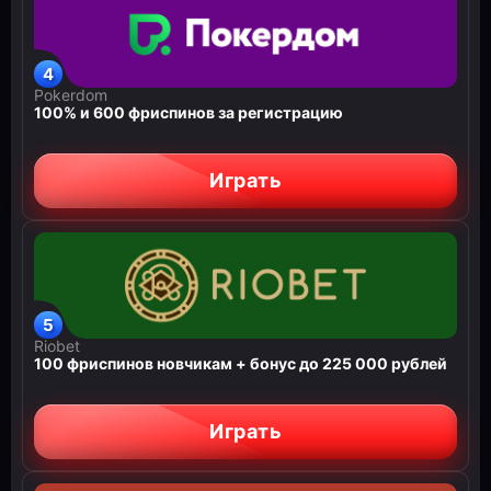
Pokerdom
100% и 600 фриспинов за регистрацию
Играть
Riobet
100 фриспинов новчикам + бонус до 225 000 рублей
Играть