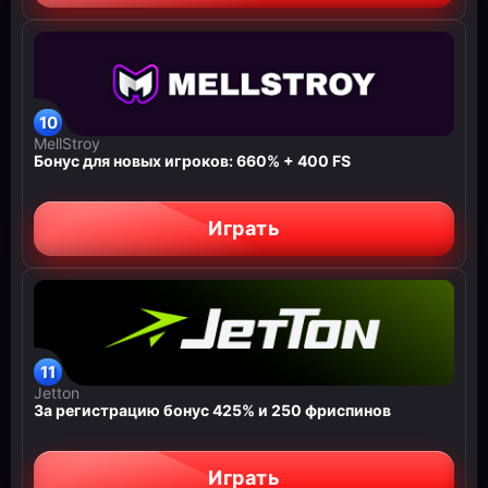
MellStroy
Бонус для новых игроков: 660% + 400 FS
Играть
Jetton
За регистрацию бонус 425% и 250 фриспинов
Играть