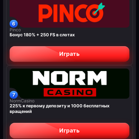
Pinco
Бонус 180% + 250 FS в слотах
Играть
NormCasino
225% к первому депозиту и 1000 бесплатных
вращений
Играть