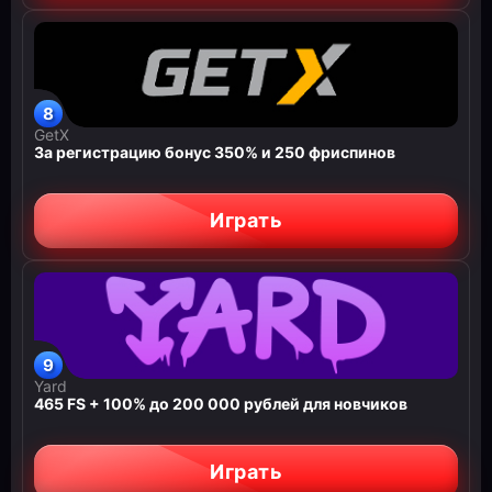
GetX
За регистрацию бонус 350% и 250 фриспинов
Играть
Yard
465 FS + 100% до 200 000 рублей для новчиков
Играть