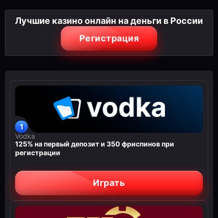
Лучшие казино онлайн на деньги в России
Регистрация
Vodka
125% на первый депозит и 350 фриспинов при
регистрации
Играть