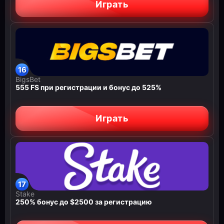
Играть
BigsBet
555 FS при регистрации и бонус до 525%
Играть
Stake
250% бонус до $2500 за регистрацию