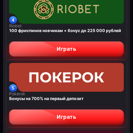
Riobet
100 фриспинов новчикам + бонус до 225 000 рублей
Играть
Pokerok
Бонусы на 700% на первый депозит
Играть