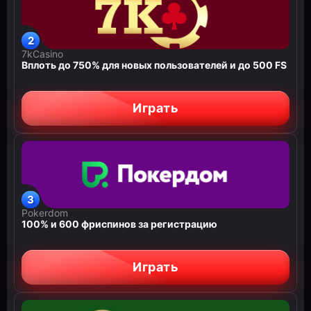
7kCasino
Вплоть до 750% для новых пользователей и до 500 FS
Играть
Pokerdom
100% и 600 фриспинов за регистрацию
Играть