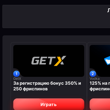
GetX
Vodka
За регистрацию бонус 350% и
125% на 
250 фриспинов
фриспино
Играть