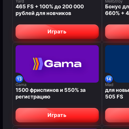
Yard
MellStroy
465 FS + 100% до 200 000
Бонус дл
рублей для новчиков
660% + 4
Играть
Gama
Mad
1500 фриспинов и 550% за
для новы
регистрацию
505 FS
Играть