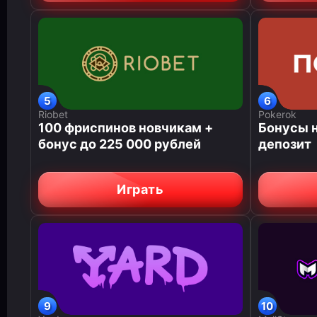
Riobet
Pokerok
100 фриспинов новчикам +
Бонусы н
бонус до 225 000 рублей
депозит
Играть