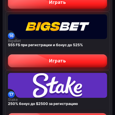
Играть
BigsBet
555 FS при регистрации и бонус до 525%
Играть
Stake
250% бонус до $2500 за регистрацию