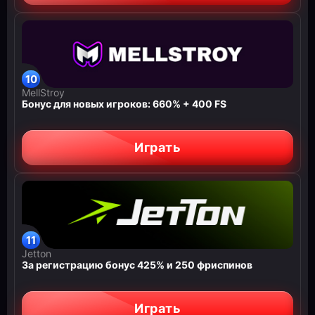
MellStroy
Бонус для новых игроков: 660% + 400 FS
Играть
Jetton
За регистрацию бонус 425% и 250 фриспинов
Играть