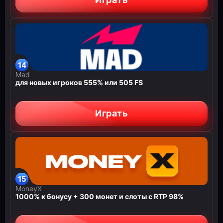
Mad
для новых игроков 555% или 505 FS
Играть
MoneyX
1000% к бонусу + 300 монет и слоты с RTP 98%