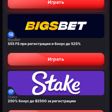
Играть
BigsBet
555 FS при регистрации и бонус до 525%
Играть
Stake
250% бонус до $2500 за регистрацию