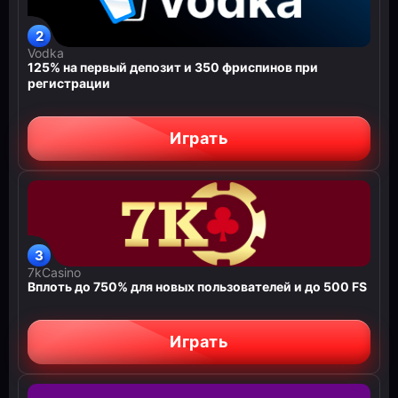
Vodka
125% на первый депозит и 350 фриспинов при
регистрации
Играть
7kCasino
Вплоть до 750% для новых пользователей и до 500 FS
Играть