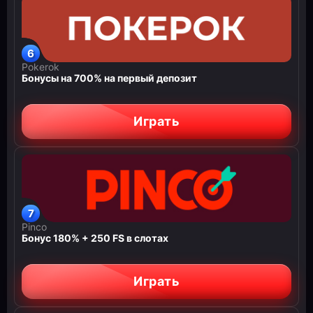
Pokerok
Бонусы на 700% на первый депозит
Играть
Pinco
Бонус 180% + 250 FS в слотах
Играть