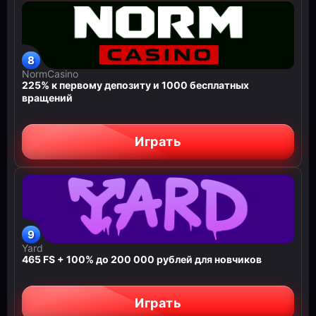
NormCasino
225% к первому депозиту и 1000 бесплатных
вращений
Играть
Yard
465 FS + 100% до 200 000 рублей для новчиков
Играть