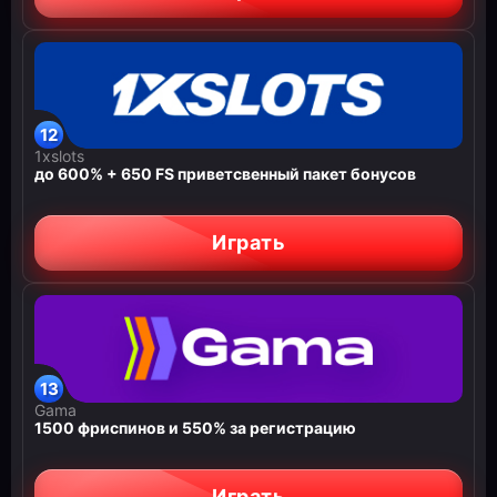
1xslots
до 600% + 650 FS приветсвенный пакет бонусов
Играть
Gama
1500 фриспинов и 550% за регистрацию
Играть